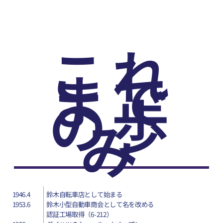
これ
まで
の歩
み
1946.4
鈴木自転車店として始まる
1953.6
鈴木小型自動車商会として名を改める
認証工場取得（6-212）