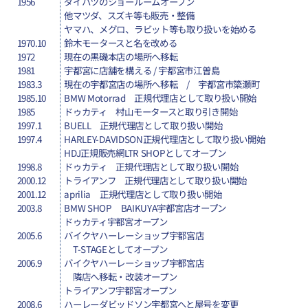
1956
ダイハツのショールームオープン
他マツダ、スズキ等も販売・整備
ヤマハ、メグロ、ラビット等も取り扱いを始める
1970.10
鈴木モータースと名を改める
1972
現在の黒磯本店の場所へ移転
1981
宇都宮に店舗を構える / 宇都宮市江曽島
1983.3
現在の宇都宮店の場所へ移転 / 宇都宮市簗瀬町
1985.10
BMW Motorrad 正規代理店として取り扱い開始
1985
ドゥカティ 村山モータースと取り引き開始
1997.1
BUELL 正規代理店として取り扱い開始
1997.4
HARLEY-DAVIDSON正規代理店として取り扱い開始
HDJ正規販売網LTR SHOPとしてオープン
1998.8
ドゥカティ 正規代理店として取り扱い開始
2000.12
トライアンフ 正規代理店として取り扱い開始
2001.12
aprilia 正規代理店として取り扱い開始
2003.8
BMW SHOP BAIKUYA宇都宮店オープン
ドゥカティ宇都宮オープン
2005.6
バイクヤハーレーショップ宇都宮店
T-STAGEとしてオープン
2006.9
バイクヤハーレーショップ宇都宮店
隣店へ移転・改装オープン
トライアンフ宇都宮オープン
2008.6
ハーレーダビッドソン宇都宮へと屋号を変更