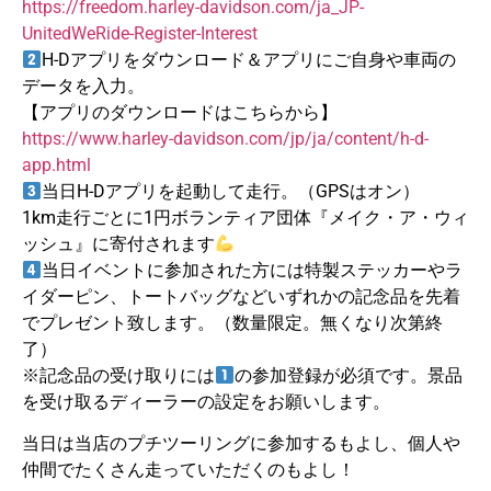
https://freedom.harley-davidson.com/ja_JP-
UnitedWeRide-Register-Interest
H-Dアプリをダウンロード＆アプリにご自身や車両の
データを入力。
【アプリのダウンロードはこちらから】
https://www.harley-davidson.com/jp/ja/content/h-d-
app.html
当日H-Dアプリを起動して走行。（GPSはオン）
1km走行ごとに1円ボランティア団体『メイク・ア・ウィ
ッシュ』に寄付されます
当日イベントに参加された方には特製ステッカーやラ
イダーピン、トートバッグなどいずれかの記念品を先着
でプレゼント致します。（数量限定。無くなり次第終
了）
※記念品の受け取りには
の参加登録が必須です。景品
を受け取るディーラーの設定をお願いします。
当日は当店のプチツーリングに参加するもよし、個人や
仲間でたくさん走っていただくのもよし！