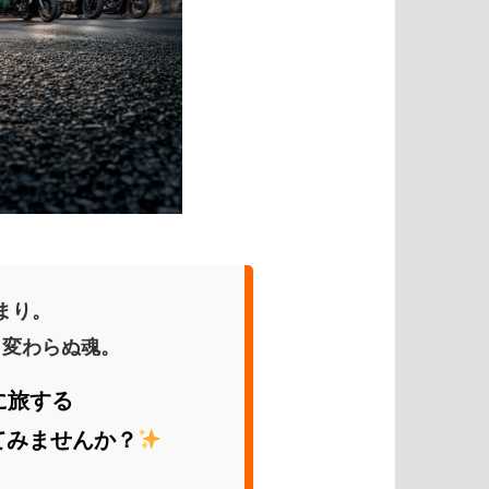
まり。
、変わらぬ魂。
に旅する
てみませんか？