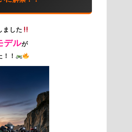
しました
年モデル
が
た！！